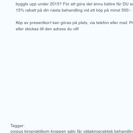
byggts upp under 2015? För att göra det ännu bättre får DU 
15% rabatt på din nästa behandling vid ett köp på minst 500:- 
Köp av presentkort kan göras på plats, via telefon eller mail. 
eller skickas till den adress du vill! 
Taggar:
corpus kiropraktik
om kroppen själv får välja
kiropraktisk behandli